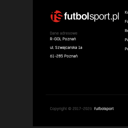
K
F
R
Dane adresowe
R-GOL Poznań
P
ul. Szwajcarska 1a
P
61-285 Poznań
Copyright © 2017-2026
futbolsport