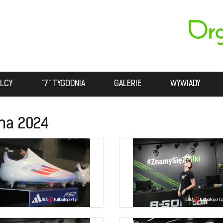
LCY
"7" TYGODNIA
GALERIE
WYWIADY
na 2024