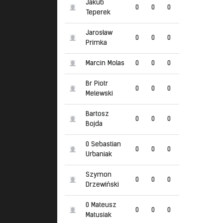
Jakub
0
0
0
Teperek
Jarosław
0
0
0
Primka
Marcin Molas
0
0
0
Br Piotr
0
0
0
Melewski
Bartosz
0
0
0
Bojda
0 Sebastian
0
0
0
Urbaniak
Szymon
0
0
0
Drzewiński
0 Mateusz
0
0
0
Matusiak