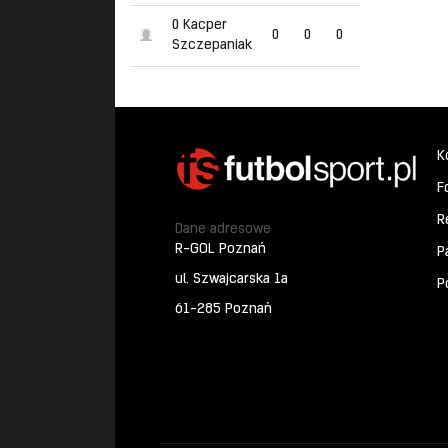
0 Kacper
0
0
0
Szczepaniak
K
F
R
Dane adresowe
R-GOL Poznań
P
ul. Szwajcarska 1a
P
61-285 Poznań