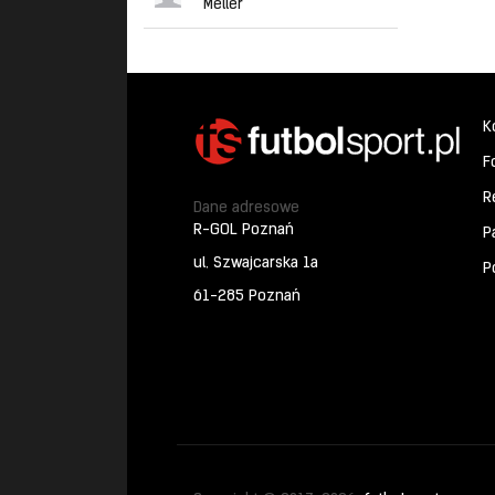
Meller
K
F
R
Dane adresowe
R-GOL Poznań
P
ul. Szwajcarska 1a
P
61-285 Poznań