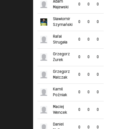
Adam
0
0
0
Majewski
Sławiomir
0
0
0
Szymański
Rafał
0
0
0
Strugała
Grzegorz
0
0
0
Żurek
Grzegorz
0
0
0
Matczak
Kamil
0
0
0
Poźniak
Maciej
0
0
0
Wencek
Daniel
0
0
0