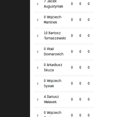
7 Jacek
0
0
0
Augustyniak
0 Wojciech
0
0
0
Martinek
10 Bartosz
0
0
0
Tomaszewski
0 Vitali
0
0
0
Dovnarovich
0 Arkadiusz
0
0
0
Skuza
0 Wojciech
0
0
0
Sysiak
4 Dariusz
0
0
0
Walasek
0 Wojciech
0
0
0